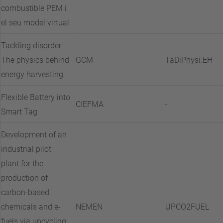
combustible PEM i
el seu model virtual
Tackling disorder:
The physics behind
GCM
TaDiPhysi.EH
energy harvesting
Flexible Battery into
CIEFMA
-
Smart Tag
Development of an
industrial pilot
plant for the
production of
carbon-based
chemicals and e-
NEMEN
UPCO2FUEL
fuels via upcycling