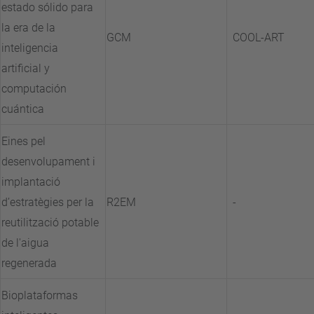
estado sólido para
la era de la
GCM
COOL-ART
inteligencia
artificial y
computación
cuántica
Eines pel
desenvolupament i
implantació
d’estratègies per la
R2EM
-
reutilització potable
de l'aigua
regenerada
Bioplataformas