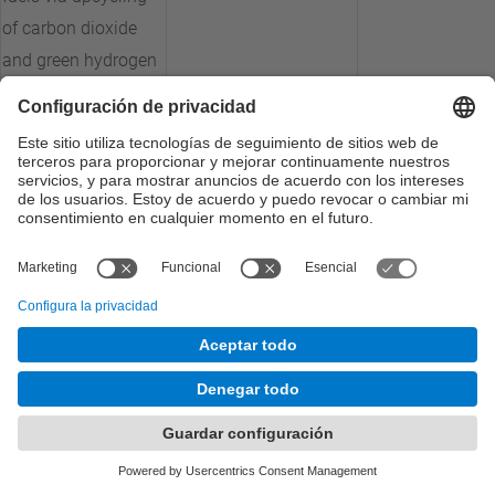
of carbon dioxide
and green hydrogen
by heterogeneous
catalytic pathways
4D Printing of
Bioresorbable and
Patterned Shape
BBT
BIPAT-4D
Memory Polymeric
Stents
Escalat del mínim
producte viable de
solució compacta
MNT-Solar
CHESScale
de generació
d'hidrogen i