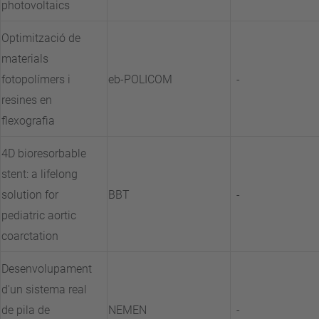
photovoltaics
Optimització de
materials
fotopolímers i
eb-POLICOM
-
resines en
flexografia
4D bioresorbable
stent: a lifelong
solution for
BBT
-
pediatric aortic
coarctation
Desenvolupament
d'un sistema real
de pila de
NEMEN
-