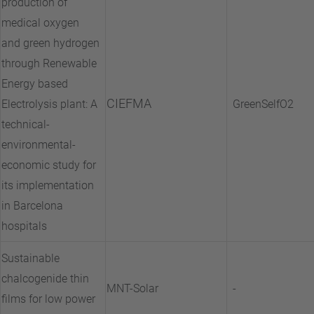
production of
medical oxygen
and green hydrogen
through Renewable
Energy based
CIEFMA
Electrolysis plant: A
GreenSelfO2
technical-
environmental-
economic study for
its implementation
in Barcelona
hospitals
Sustainable
chalcogenide thin
MNT-Solar
-
films for low power