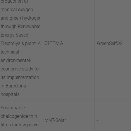
production of
medical oxygen
and green hydrogen
through Renewable
Energy based
CIEFMA
Electrolysis plant: A
GreenSelfO2
technical-
environmental-
economic study for
its implementation
in Barcelona
hospitals
Sustainable
chalcogenide thin
MNT-Solar
-
films for low power