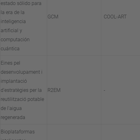
estado sólido para
la era de la
GCM
COOL-ART
inteligencia
artificial y
computación
cuántica
Eines pel
desenvolupament i
implantació
d’estratègies per la
R2EM
-
reutilització potable
de l'aigua
regenerada
Bioplataformas