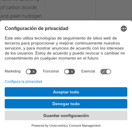
of carbon dioxide
and green hydrogen
by heterogeneous
catalytic pathways
4D Printing of
Bioresorbable and
Patterned Shape
BBT
BIPAT-4D
Memory Polymeric
Stents
Escalat del mínim
producte viable de
solució compacta
MNT-Solar
CHESScale
de generació
d'hidrogen i