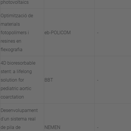
photovoltaics
Optimització de
materials
fotopolímers i
eb-POLICOM
-
resines en
flexografia
4D bioresorbable
stent: a lifelong
solution for
BBT
-
pediatric aortic
coarctation
Desenvolupament
d'un sistema real
de pila de
NEMEN
-