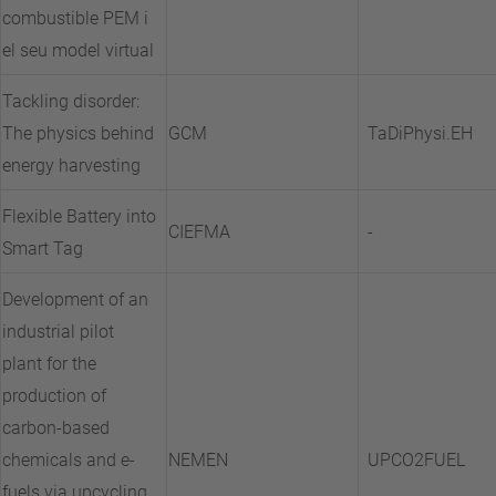
combustible PEM i
el seu model virtual
Tackling disorder:
The physics behind
GCM
TaDiPhysi.EH
energy harvesting
Flexible Battery into
CIEFMA
-
Smart Tag
Development of an
industrial pilot
plant for the
production of
carbon-based
chemicals and e-
NEMEN
UPCO2FUEL
fuels via upcycling