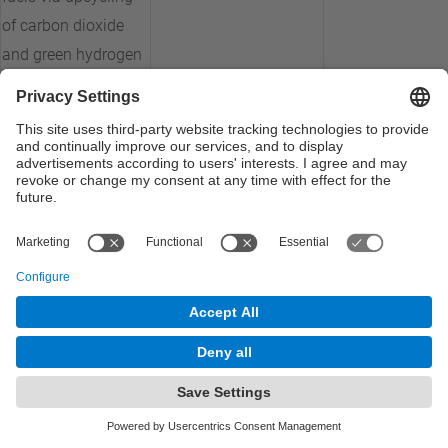
of carbon dioxide
and green hydrogen
by heterogeneous
catalytic pathways
4D Printing of
Bioresorbable and
Patterned Shape
BBT
BIPAT-4D
Memory Polymeric
Stents
Escalat del mínim
producte viable de
solució compacta
MNT-Solar
CHESScale
de generació
d'hidrogen i