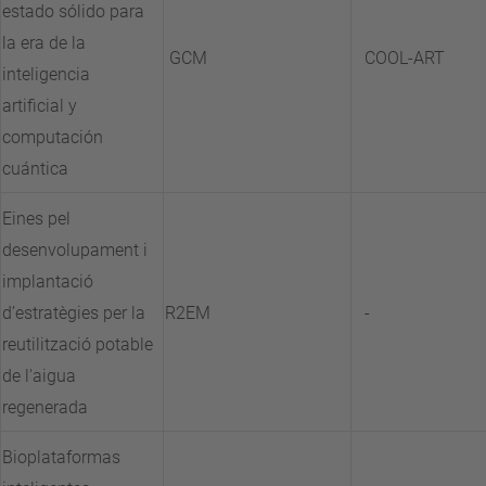
estado sólido para
la era de la
GCM
COOL-ART
inteligencia
artificial y
computación
cuántica
Eines pel
desenvolupament i
implantació
d’estratègies per la
R2EM
-
reutilització potable
de l'aigua
regenerada
Bioplataformas