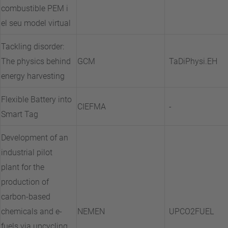
combustible PEM i
el seu model virtual
Tackling disorder:
The physics behind
GCM
TaDiPhysi.EH
energy harvesting
Flexible Battery into
CIEFMA
-
Smart Tag
Development of an
industrial pilot
plant for the
production of
carbon-based
chemicals and e-
NEMEN
UPCO2FUEL
fuels via upcycling