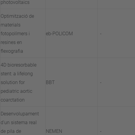
photovoltaics
Optimització de
materials
fotopolímers i
eb-POLICOM
-
resines en
flexografia
4D bioresorbable
stent: a lifelong
solution for
BBT
-
pediatric aortic
coarctation
Desenvolupament
d'un sistema real
de pila de
NEMEN
-