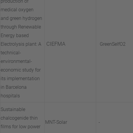
production of
medical oxygen
and green hydrogen
through Renewable
Energy based
CIEFMA
Electrolysis plant: A
GreenSelfO2
technical-
environmental-
economic study for
its implementation
in Barcelona
hospitals
Sustainable
chalcogenide thin
MNT-Solar
-
films for low power