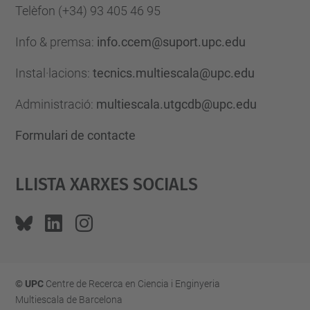
Telèfon
(+34) 93 405 46 95
Info & premsa:
info.ccem@suport.upc.edu
Instal·lacions:
tecnics.multiescala@upc.edu
Administració:
multiescala.utgcdb@upc.edu
Formulari de contacte
Llista Xarxes Socials
© UPC
Centre de Recerca en Ciencia i Enginyeria
Multiescala de Barcelona