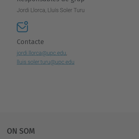
Jordi Llorca, Lluís Soler Turu
Contacte
jordi.llorca@upc.edu
,
lluis.soler.turu@upc.edu
On Som