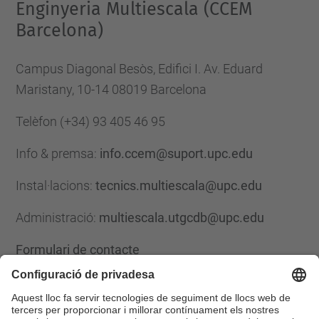
Enginyeria Multiescala (CCEM
Barcelona)
Campus Diagonal Besòs, Edifici I. Av. Eduard
Maristany, 10-14 08019 Barcelona
Telèfon
(+34) 93 405 46 95
Info & premsa:
info.ccem@suport.upc.edu
Instal·lacions:
tecnics.multiescala@upc.edu
Administració:
multiescala.utgcdb@upc.edu
Formulari de contacte
Llista Xarxes Socials