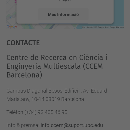
Més Informació
Accepta
Contacte
powered by
Usercentrics Consent
Management Platform
Centre de Recerca en Ciència i
Enginyeria Multiescala (CCEM
Barcelona)
Campus Diagonal Besòs, Edifici I. Av. Eduard
Maristany, 10-14 08019 Barcelona
Telèfon
(+34) 93 405 46 95
Info & premsa:
info.ccem@suport.upc.edu