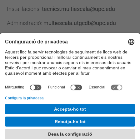
Instal·lacions:
tecnics.multiescala@upc.edu
Administració:
multiescala.utgcdb@upc.edu
Formulari de contacte
Llista Xarxes Socials
© UPC
Centre de Recerca en Ciencia i Enginyeria
Multiescala de Barcelona
Desenvolupat amb