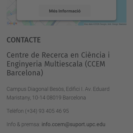
Més Informació
Accepta
Contacte
powered by
Usercentrics Consent
Management Platform
Centre de Recerca en Ciència i
Enginyeria Multiescala (CCEM
Barcelona)
Campus Diagonal Besòs, Edifici I. Av. Eduard
Maristany, 10-14 08019 Barcelona
Telèfon
(+34) 93 405 46 95
Info & premsa:
info.ccem@suport.upc.edu