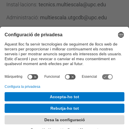
Instal·lacions:
tecnics.multiescala@upc.edu
Administració:
multiescala.utgcdb@upc.edu
Formulari de contacte
Llista Xarxes Socials
© UPC
Centre de Recerca en Ciencia i Enginyeria
Multiescala de Barcelona
Desenvolupat amb
Mapa del lloc
Accessibilitat