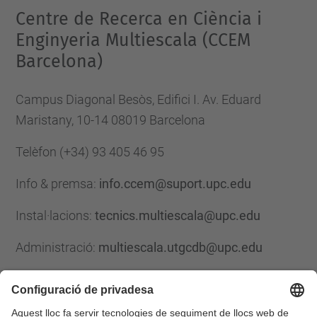
Centre de Recerca en Ciència i
Enginyeria Multiescala (CCEM
Barcelona)
Campus Diagonal Besòs, Edifici I. Av. Eduard
Maristany, 10-14 08019 Barcelona
Telèfon
(+34) 93 405 46 95
Info & premsa:
info.ccem@suport.upc.edu
Instal·lacions:
tecnics.multiescala@upc.edu
Administració:
multiescala.utgcdb@upc.edu
Formulari de contacte