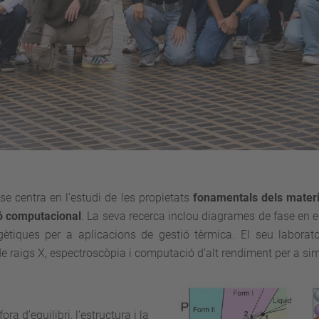
e centra en l’estudi de les propietats
fonamentals dels materia
ió computacional
. La seva recerca inclou diagrames de fase en equ
rgètiques per a aplicacions de gestió tèrmica. El seu labor
ó de raigs X, espectroscòpia i computació d’alt rendiment per a s
ra d’equilibri, l’estructura i la