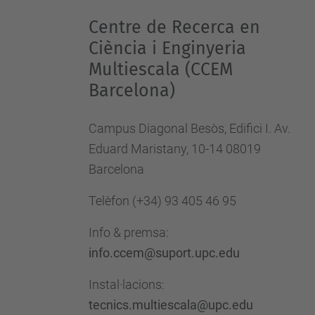
Centre de Recerca en
Ciència i Enginyeria
Multiescala (CCEM
Barcelona)
Campus Diagonal Besòs, Edifici I. Av.
Eduard Maristany, 10-14 08019
Barcelona
Telèfon
(+34) 93 405 46 95
Info & premsa:
info.ccem@suport.upc.edu
Instal·lacions:
tecnics.multiescala@upc.edu