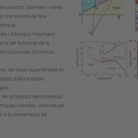
ls plàstics, polímers i vidres.
en transicions de fase
tèrmica.
als i d’energia mitjançant
oria del funcional de la
ions clàssiques (dinàmica
e i del líquid superrefredat en
atges d’alta entropia.
gies
 les propietats dels materials.
ràmiques vidrades i pintures per
ir a la conservació del