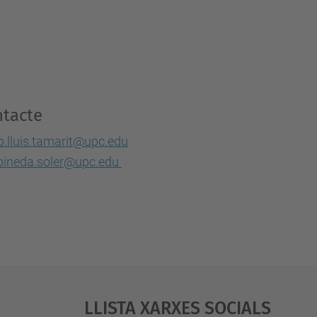
tacte
p.lluis.tamarit@upc.edu
.pineda.soler@upc.edu
Llista Xarxes Socials