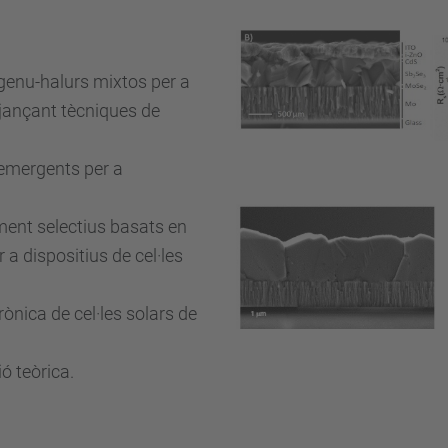
ogenu-halurs mixtos per a
tjançant tècniques de
 emergents per a
ent selectius basats en
 a dispositius de cel·les
rònica de cel·les solars de
ó teòrica.