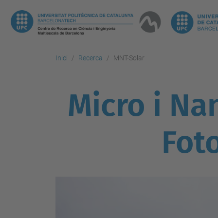
Inici
Recerca
MNT-Solar
Micro i Na
Fot