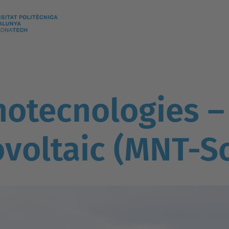
notecnologies –
ovoltaic (MNT-So