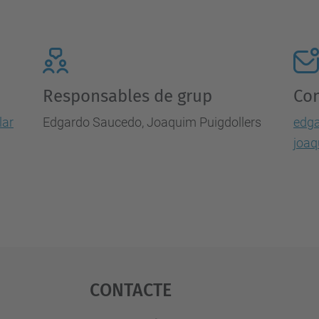
Responsables de grup
Con
lar
Edgardo Saucedo, Joaquim Puigdollers
edg
joaq
Contacte