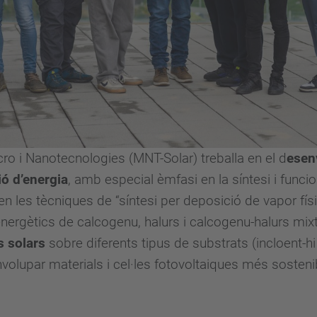
cro i Nanotecnologies (MNT-Solar) treballa en el d
esen
ió d’energia
, amb especial èmfasi en la síntesi i func
en les tècniques de “síntesi per deposició de vapor fís
energètics de calcogenu, halurs i calcogenu-halurs mi
s solars
sobre diferents tipus de substrats (incloent-hi
olupar materials i cel·les fotovoltaiques més sostenib