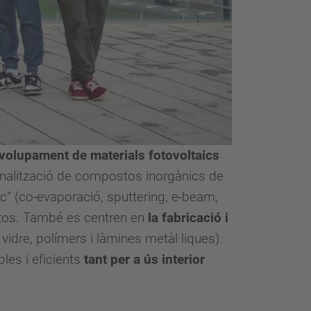
volupament de materials fotovoltaics
ionalització de compostos inorgànics de
ic” (co-evaporació, sputtering, e-beam,
xtos. També es centren en
la fabricació i
 vidre, polímers i làmines metàl·liques).
les i eficients
tant per a ús interior