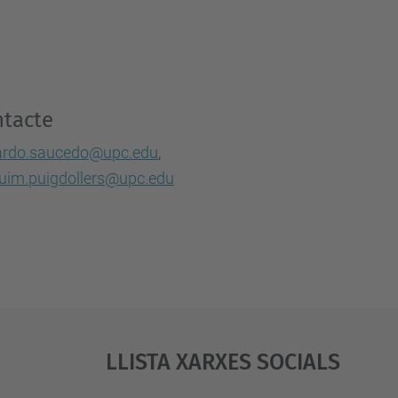
tacte
ardo.saucedo@upc.edu
,
uim.puigdollers@upc.edu
Llista Xarxes Socials