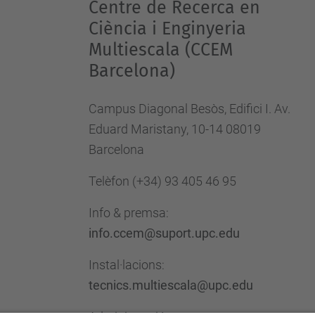
Centre de Recerca en
Ciència i Enginyeria
Multiescala (CCEM
Barcelona)
Campus Diagonal Besòs, Edifici I. Av.
Eduard Maristany, 10-14 08019
Barcelona
Telèfon
(+34) 93 405 46 95
Info & premsa:
info.ccem@suport.upc.edu
Instal·lacions:
tecnics.multiescala@upc.edu