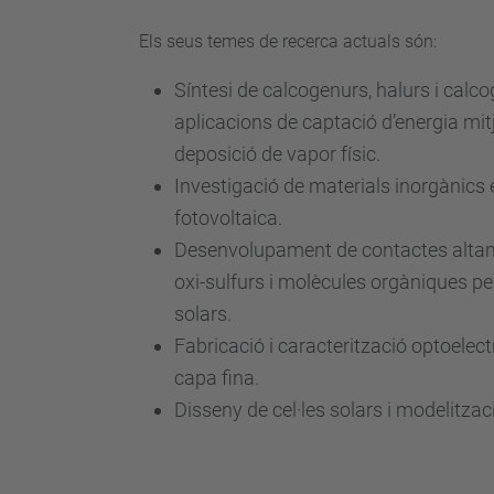
Els seus temes de recerca actuals són:
Síntesi de calcogenurs, halurs i calc
aplicacions de captació d’energia mi
deposició de vapor físic.
Investigació de materials inorgànics
fotovoltaica.
Desenvolupament de contactes altam
oxi-sulfurs i molècules orgàniques per
solars.
Fabricació i caracterització optoelect
capa fina.
Disseny de cel·les solars i modelitzaci