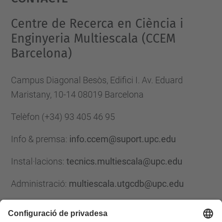
Management Platform
Centre de Recerca en Ciència i
Enginyeria Multiescala (CCEM
Barcelona)
Campus Diagonal Besòs, Edifici I. Av. Eduard
Maristany, 10-14 08019 Barcelona
Telèfon
(+34) 93 405 46 95
Info & premsa:
info.ccem@suport.upc.edu
Instal·lacions:
tecnics.multiescala@upc.edu
Administració:
multiescala.utgcdb@upc.edu
Formulari de contacte