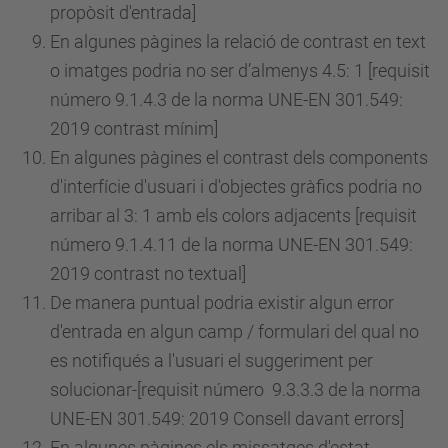
propòsit d'entrada]
En algunes pàgines la relació de contrast en text
o imatges podria no ser d’almenys 4.5: 1 [requisit
número
9.1.4.3 de la norma UNE-EN 301.549:
2019 contrast mínim]
En algunes pàgines el contrast dels components
d'interfície d'usuari i d'objectes gràfics podria no
arribar al 3: 1 amb els colors adjacents [requisit
número
9.1.4.11 de la norma UNE-EN 301.549:
2019 contrast no textual]
De manera puntual podria existir algun error
d'entrada en algun camp / formulari del qual no
es notifiqués a l'usuari el suggeriment per
solucionar-[requisit
número
9.3.3.3 de la norma
UNE-EN 301.549: 2019 Consell davant errors]
En algunes pàgines els missatges d'estat