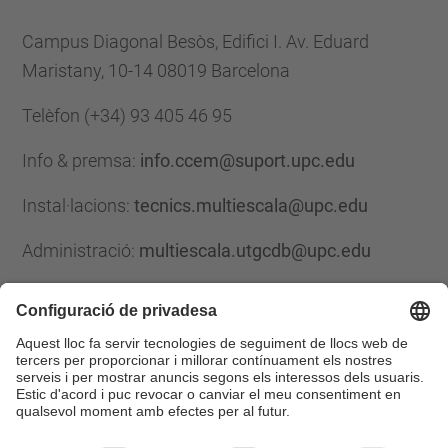
Campus Diagonal Besòs, Edifici I. Av. Eduard
Maristany, 10-14 08019 Barcelona
Telèfon
(+34) 93 405 46 95
Info & premsa:
info.ccem@suport.upc.edu
Instal·lacions:
tecnics.multiescala@upc.edu
Administració:
multiescala.utgcdb@upc.edu
Formulari de contacte
Llista Xarxes Socials