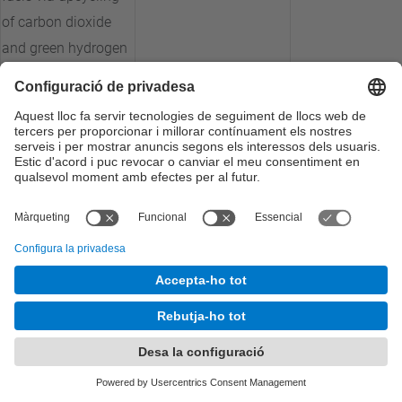
of carbon dioxide
and green hydrogen
by heterogeneous
catalytic pathways
4D Printing of
Bioresorbable and
Patterned Shape
BBT
BIPAT-4D
Memory Polymeric
Stents
Escalat del mínim
producte viable de
solució compacta
MNT-Solar
CHESScale
de generació
d'hidrogen i