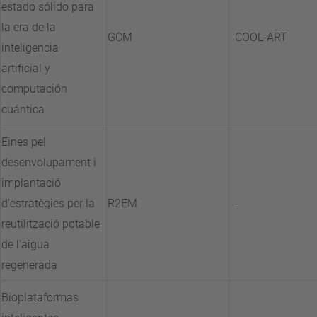
estado sólido para
la era de la
GCM
COOL-ART
inteligencia
artificial y
computación
cuántica
Eines pel
desenvolupament i
implantació
d’estratègies per la
R2EM
-
reutilització potable
de l'aigua
regenerada
Bioplataformas