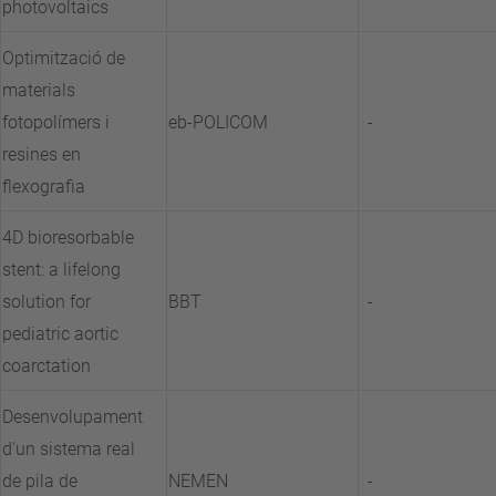
photovoltaics
Optimització de
materials
fotopolímers i
eb-POLICOM
-
resines en
flexografia
4D bioresorbable
stent: a lifelong
solution for
BBT
-
pediatric aortic
coarctation
Desenvolupament
d'un sistema real
de pila de
NEMEN
-