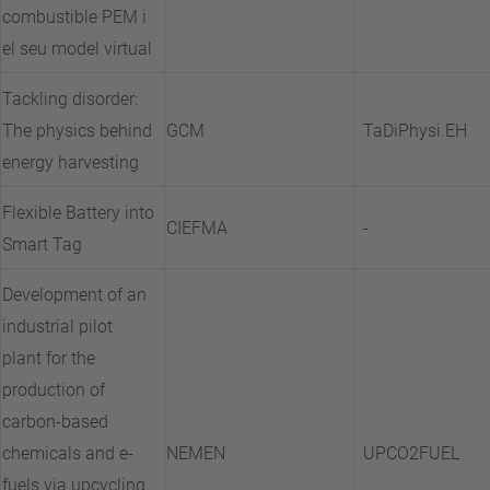
combustible PEM i
el seu model virtual
Tackling disorder:
The physics behind
GCM
TaDiPhysi.EH
energy harvesting
Flexible Battery into
CIEFMA
-
Smart Tag
Development of an
industrial pilot
plant for the
production of
carbon-based
chemicals and e-
NEMEN
UPCO2FUEL
fuels via upcycling