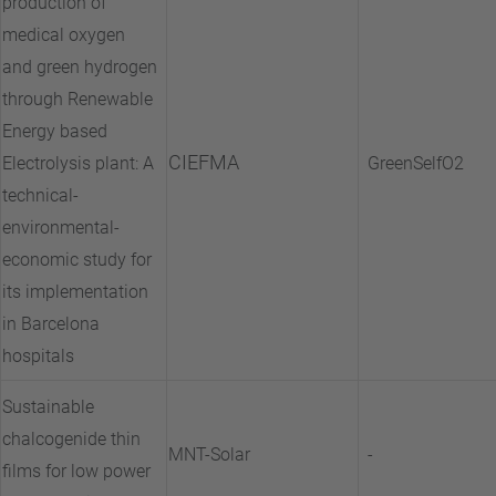
production of
medical oxygen
and green hydrogen
through Renewable
Energy based
CIEFMA
Electrolysis plant: A
GreenSelfO2
technical-
environmental-
economic study for
its implementation
in Barcelona
hospitals
Sustainable
chalcogenide thin
MNT-Solar
-
films for low power