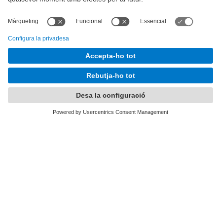
Utilitzem un servei de tercers per incrustar
contingut del mapa que pugui recollir dades
sobre la vostra activitat. Reviseu-ne els
detalls i accepteu el servei per veure el
mapa.
Més Informació
Accepta
Contacte
powered by
Usercentrics Consent
Management Platform
Centre de Recerca en Ciència i
Enginyeria Multiescala (CCEM
Barcelona)
Campus Diagonal Besòs, Edifici I. Av. Eduard